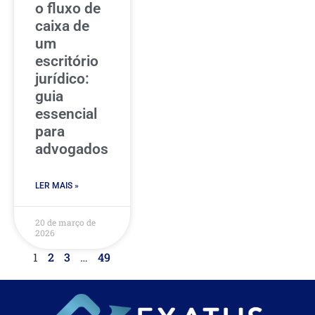
o fluxo de
caixa de
um
escritório
jurídico:
guia
essencial
para
advogados
LER MAIS »
20 de março de
2026
1
2
3
…
49