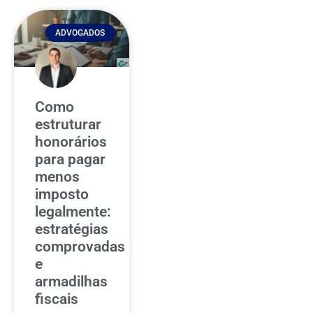
ADVOGADOS
Como
estruturar
honorários
para pagar
menos
imposto
legalmente:
estratégias
comprovadas
e
armadilhas
fiscais