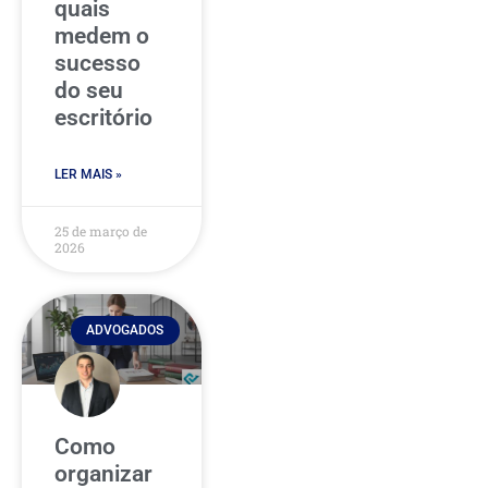
quais
medem o
sucesso
do seu
escritório
LER MAIS »
25 de março de
2026
ADVOGADOS
Como
organizar