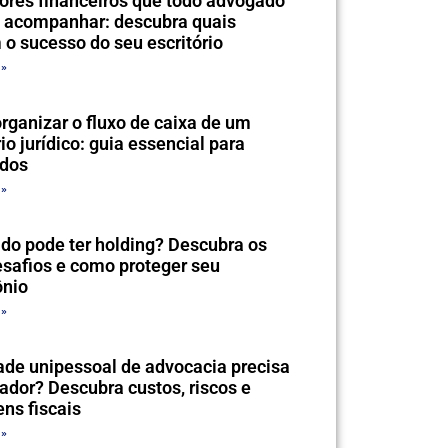
ores financeiros que todo advogado
a acompanhar: descubra quais
o sucesso do seu escritório
 »
ganizar o fluxo de caixa de um
rio jurídico: guia essencial para
dos
 »
do pode ter holding? Descubra os
esafios e como proteger seu
ônio
 »
de unipessoal de advocacia precisa
ador? Descubra custos, riscos e
ns fiscais
 »