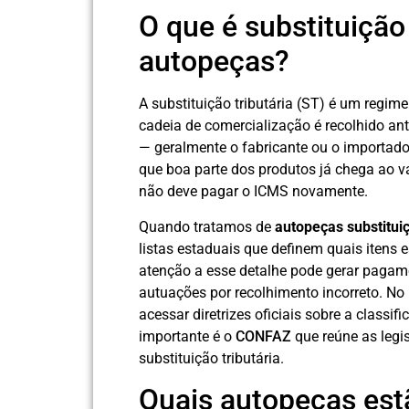
O que é substituição
autopeças?
A substituição tributária (ST) é um regim
cadeia de comercialização é recolhido an
— geralmente o fabricante ou o importador
que boa parte dos produtos já chega ao va
não deve pagar o ICMS novamente.
Quando tratamos de
autopeças substituiç
listas estaduais que definem quais itens e
atenção a esse detalhe pode gerar pagamen
autuações por recolhimento incorreto. No
acessar diretrizes oficiais sobre a classi
importante é o
CONFAZ
que reúne as legi
substituição tributária.
Quais autopeças estã