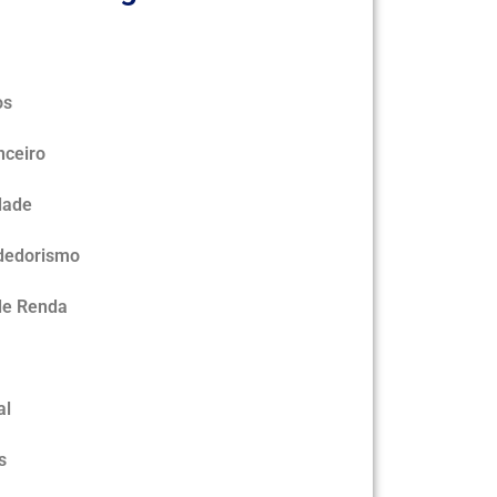
os
nceiro
dade
dedorismo
de Renda
al
s