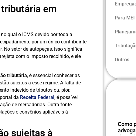
Empregad
 tributária em
Para MEI
Planejam
e no qual o ICMS devido por toda a
tecipadamente por um único contribuinte
Tributaç
. No setor de autopeças, isso significa
rejista com o imposto recolhido, e ele
Outros
ão tributária
, é essencial conhecer as
stão sujeitos a esse regime. A falta de
to indevido de tributos ou, pior,
 portal da
Receita Federal
, é possível
ficação de mercadorias. Outra fonte
slações e convênios aplicáveis à
Como p
o sujeitas à
advogad