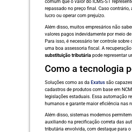
comum que o valor do ICMS-ST represente
repassado no preço final. Caso contrário
lucro ou operar com prejuízo.
Além disso, muitos empresários não sabem
valores pagos indevidamente por meio de 
Para isso, é necessário ter controle sobre
uma boa assessoria fiscal. A recuperação
substituição tributária
pode representar um
Como a tecnologia p
Soluções como as da
Exatus
são capazes d
cadastros de produtos com base em NCMs 
legislações estaduais. Essa automação red
humanos e garante maior eficiência nas ro
Além disso, sistemas modernos permitem a
auxiliando na precificação correta das au
tributária envolvida, com destaque para o 