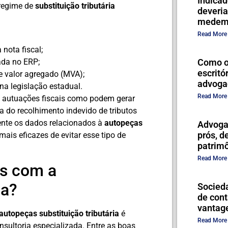
Indicad
 regime de
substituição tributária
deveri
medem 
Read More
nota fiscal;
ada no ERP;
Como or
escritó
e valor agregado (MVA);
advoga
a legislação estadual.
Read More
 autuações fiscais como podem gerar
ta do recolhimento indevido de tributos
mente os dados relacionados à
autopeças
Advoga
prós, d
is eficazes de evitar esse tipo de
patrim
Read More
os com a
ia?
Socieda
de cont
vantage
autopeças substituição tributária
é
Read More
nsultoria especializada. Entre as boas