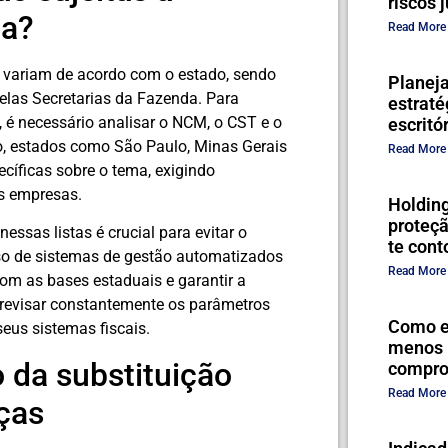
riscos 
ia?
Read More
ia variam de acordo com o estado, sendo
Planej
pelas Secretarias da Fazenda. Para
estraté
a, é necessário analisar o NCM, o CST e o
escritó
so, estados como São Paulo, Minas Gerais
Read More
cíficas sobre o tema, exigindo
s empresas.
Holding
proteç
ssas listas é crucial para evitar o
te cont
o de sistemas de gestão automatizados
Read More
om as bases estaduais e garantir a
revisar constantemente os parâmetros
Como es
eus sistemas fiscais.
menos 
 da substituição
compro
Read More
ças