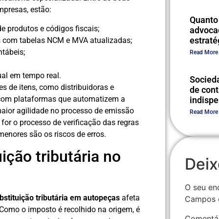
mpresas, estão:
Quanto 
e produtos e códigos fiscais;
advocac
estraté
s com tabelas NCM e MVA atualizadas;
ntábeis;
Read More
al em tempo real.
Socieda
de itens, como distribuidoras e
de cont
 com plataformas que automatizem a
indisp
maior agilidade no processo de emissão
Read More
 for o processo de verificação das regras
 menores são os riscos de erros.
ição tributária no
Deix
O seu en
bstituição tributária em autopeças
afeta
Campos 
 Como o imposto é recolhido na origem, é
Comentá